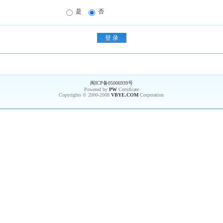
是
否
闽ICP备05006939号
Powered by
PW
Certificate
Copyrights © 2000-2008
VBYE.COM
Corporation