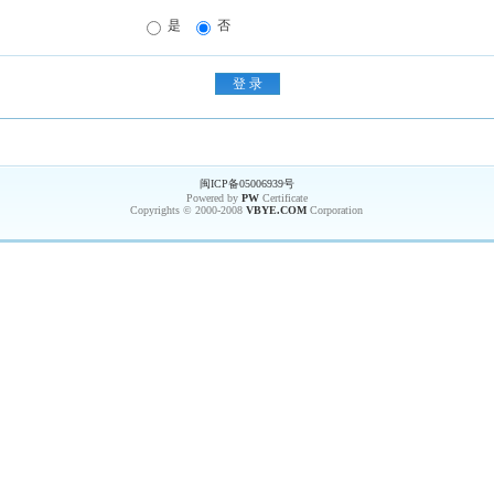
是
否
闽ICP备05006939号
Powered by
PW
Certificate
Copyrights © 2000-2008
VBYE.COM
Corporation