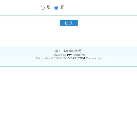
是
否
闽ICP备05006939号
Powered by
PW
Certificate
Copyrights © 2000-2008
VBYE.COM
Corporation