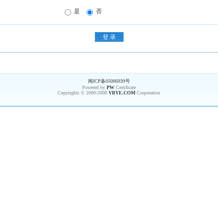
是
否
闽ICP备05006939号
Powered by
PW
Certificate
Copyrights © 2000-2008
VBYE.COM
Corporation