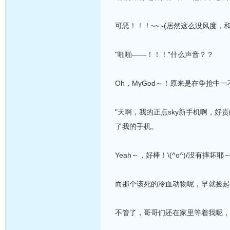
可恶！！！~~:-(居然这么没风度
"啪啪——！！！"什么声音？？
Oh，MyGod～！原来是在争抢
"天啊，我的正点sky新手机啊，
了我的手机。
Yeah～，好棒！\(^o^)/没有
而那个该死的冷血动物呢，早就捡起
不管了，哥哥们还在家里等着我呢，我