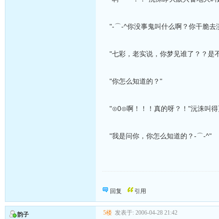
"-⌒-^你没事鬼叫什么啊？你干脆
"七彩，老实说，你梦见谁了？？是
"你怎么知道的？"
"⊙0⊙啊！！！真的呀？！"沅洙叫
"我是问你，你怎么知道的？-⌒-^"
向发帖的同志致敬！
回复
引用
5楼
发表于: 2006-04-28 21:42
韵子