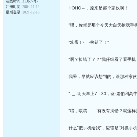
在线时间: 313(小时)
注册时间:
2004-11-12
HOHO～，原来是那个家伙啊！
最后登录:
2021-12-16
"喂，你就是那个今天大白天抢我手
"笨蛋！-＿-捡错了！"
"啊？捡错了？？"我仔细看了看手
我晕，早就应该想到的，跟那种家伙
"-＿-明天早上7：30，圣·迦伯利
"喂，喂喂……"有没有搞错？就这
什么"把手机给我"，应该是"对换手