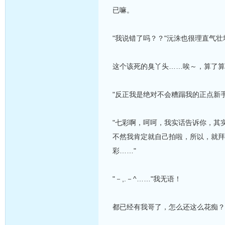
已嘛。
"我说错了吗？？"沅洙也很理直气
这个该死的臭丫头……唉～，算了算
"反正我是绝对不会糟蹋我的正点新手
"七彩啊，呵呵，我实话告诉你，其
不然我肯定就自己拍啦，所以，就拜
彩……"
"－,.－^……"我无语！
都已经有我哥了，怎么还这么花痴？