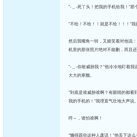
"-＿-死丫头！把我的手机给我！
"不给！不给！！就是不给！！！"
然后我嘴角一转，又嬉笑着对他说：
机里的那张照片绝对不能删，而且还要
"-＿-你敢威胁我？"他冷冷地盯
大大的寒颤。
"到底是谁威胁谁啊？有眼睛的都看
我的手机的！"我理直气壮地大声说
哼～，谁怕谁啊！
"懒得跟你这种人废话！"他丢下这