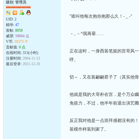
级别: 管理员
"谁叫他每次抱你抱那么久！-＿-"
UID:
2
精华:
47
发帖:
8058
－,.－^我再晕……
威望:
59064 点
V币:
18573 个
贡献值:
0 点
正在这时，一身西装笔挺的宫哥风一
在线时间: 313(小时)
注册时间:
2004-11-12
呼。
最后登录:
2021-12-16
切～，又在装翩翩君子了（其实他骨
他就是我的大哥朴在宫，是个万众瞩
免疫力，不过，他半年前退出演艺圈
反正我对他是一点崇拜感都没有的！
装模作样装到家了。