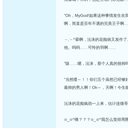
"Oh，MyGod!如果这种事情发
啊，简直是百年不遇的完美王子啊…
－;－^晕啊，沅洙的花痴病又发作
他。呜呜……可怜的羽啊……
"咳……嗯，沅洙，那个人真的很帅
"当然喽～！！你们五个虽然已经够
最帅的男人啊！Oh～，天啊！今生
沅洙的花痴疯劲一上来，估计连徵哥
⊙_⊙^咦？？？⊙_⊙^我怎么觉得