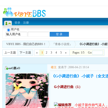
登录
注册
用户名
VBYE BBS - 我们自己的BBS！
『青春小说馆』
《G小调进行曲》-小
上一主题
下一主题
«
1
2
3
4
5
»
Pages: 1/5 Go
楼主
发表于: 2006-04-21 19:14
oοΟ夏oО
《G小调进行曲》-小妮子（全文
G小调进行曲（1）
编辑推荐
小妮子新作帅气逼人，2