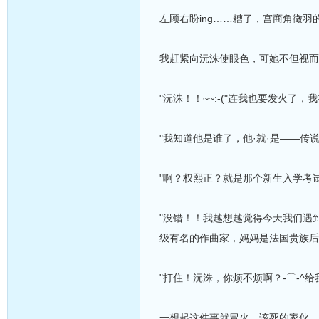
左顾右盼ing……糟了，宫商角徵羽
我赶紧向沅洙使眼色，可她不但视而
"沅洙！！~~:-("连我也要发火了
"我知道他是谁了，他·就·是——传
"啊？权熙正？就是那个新生入学考
"没错！！我越想越觉得今天我们遇
级有名的作曲家，妈妈是法国贵族后裔
"打住！沅洙，你烦不烦啊？-⌒-^
一想起这件事就冒火。该死的家伙，