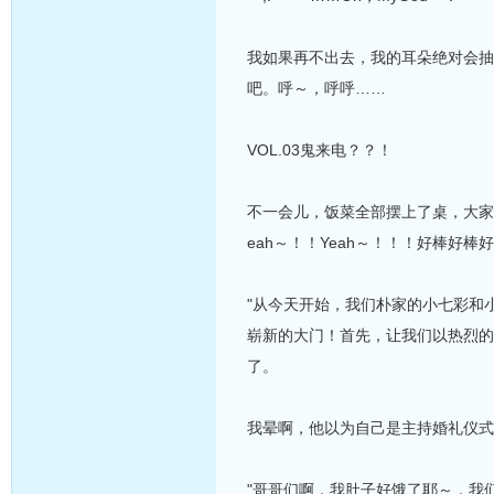
我如果再不出去，我的耳朵绝对会抽
吧。呼～，呼呼……
VOL.03鬼来电？？！
不一会儿，饭菜全部摆上了桌，大家
eah～！！Yeah～！！！好棒好棒好棒哦
"从今天开始，我们朴家的小七彩和
崭新的大门！首先，让我们以热烈的
了。
我晕啊，他以为自己是主持婚礼仪式
"哥哥们啊，我肚子好饿了耶～，我