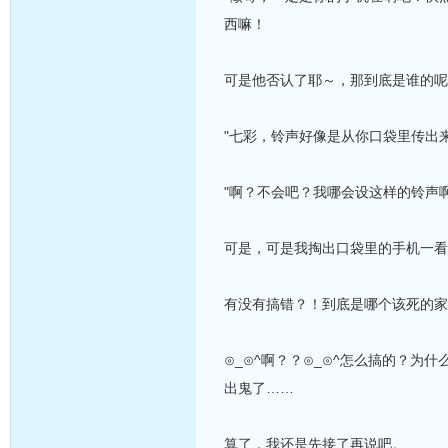
西嘛！
可是他否认了耶～，那到底是谁的呢
"七彩，铃声好像是从你口袋里传出
"啊？不会吧？我哪会设这样的铃声
可是，可是我掏出口袋里的手机一看
有没有搞错？！到底是哪个该死的家
⊙_⊙^啊？？⊙_⊙^怎么搞的？
出鬼了……
算了，我还是先接了再说吧。