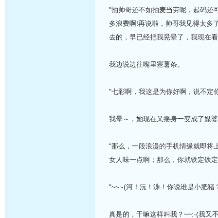
"拍帅哥还不如拍麦当劳呢，起码还
多浪费啊!再说啦，帅哥我见得太多
去的，早已经把我晃晕了，我现在看
我边说边往嘴里塞薯条。
"七彩啊，我这是为你好啊，说不定
我晕～，她现在又摇身一变成了媒婆
"那么，一段浪漫的手机情缘就即将
女人味一点啊；那么，你就铁定铁定
"~~:-(河！沅！洙！你说谁是小肥
真是的，干嘛这样叫我？~~:-(我又