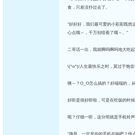
食，只差没扑过去了。
"好好好，我们最可爱的小彩彩既然
心点哦～，千万别噎着了哦～。"
二哥话一出，我就啊呜啊呜地大吃起
\(^o^)/人生最快乐之时，莫过于
咦～？O_O怎么搞的？好端端的，
好听是很好听啦，可是在吃饭的时候
呃？仔细一听，这分明就是手机铃声
"徵哥，一定是你的手机在响吧？快