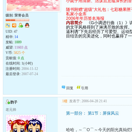
小妮子用清新、活泼且意蕴深长的音
随书附赠“超级”大礼包：七彩糖果匣
私家小金库
级别: 荣誉会员
2006年年历签名海报
内容简介
《G小调进行曲（1）》
的文字风格得到了淋漓尽致的发挥。
逼利诱”下先后经历了可爱型、运动
UID:
47
目结舌的完美进化，同时也赢得了一
精华:
14
发帖:
1889
威望:
11603 点
V币:
5825 个
贡献值:
0 点
在线时间: 1(小时)
注册时间:
2004-11-12
最后登录:
2007-07-24
゛﹎﹎當荊棘叢生的路在伱的面前蔓延時..ǐ
回复
引用
1楼
发表于: 2006-04-28 21:41
韵子
老元帅
第一部分： 第1节：屏保风云
哈哈，～⌒O⌒～今天的阳光真灿烂