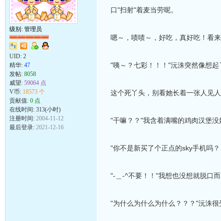
口"扫射"着麦当劳呢。
级别: 管理员
嗯～，啧啧～，好吃，真好吃！看来我
UID:
2
"咦～？七彩！！！"沅洙突然像想
精华:
47
发帖:
8058
威望:
59064 点
V币:
18573 个
这个死丫头，别看她长着一张人见人
贡献值:
0 点
在线时间: 313(小时)
注册时间:
2004-11-12
"干嘛？？"我含着满嘴的鸡肉汉堡
最后登录:
2021-12-16
"你不是新买了个正点的sky手机吗
"-＿-^不要！！"我想也没想就脱口
"为什么为什么为什么？？？"沅洙