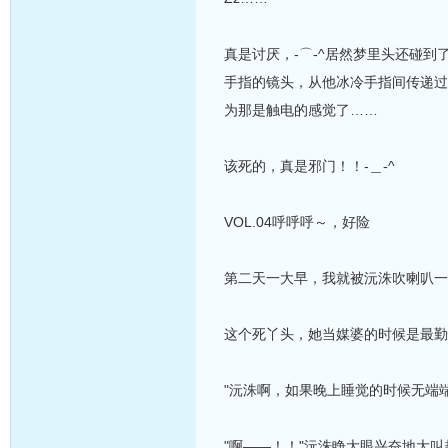
真是讨厌，-⌒-^居然梦里头还碰
手指的镜头，从他冰冷手指间传递过
为那是触电的感觉了……
该死的，真是邪门！！-＿-^
VOL.04呼呼呼～，好险
第二天一大早，我就被沅洙吹喇叭一
这个死丫头，她当媒婆的时候是最勤
"沅洙啊，如果晚上睡觉的时候无端
"啊——！！"沅洙睁大眼兴奋地大