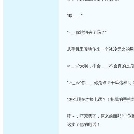
"喂……"
"-＿-你跳河去了吗？"
从手机里嗖地传来一个冰冷无比的男
⊙＿⊙^天啊，不会……不会真的是
"⊙＿⊙^你……你是谁？干嘛这样
"怎么现在才接电话？！把我的手机给
呼～，吓死我了，原来前面那句"你
迟接了他的电话！