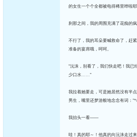
的女生一个个全都被电得稀里哗啦耶
刹那之间，我的周围充满了花痴的疯
不行了，我的耳朵要喊救命了，赶紧
准备的宴席哦，呵呵。
"沅洙，别看了，我们快走吧！我已
少口水……"
我拉着她要走，可是她居然没有半点
男生，嘴里还梦游般地念念有词："*
我抬头一看——
哇！真的耶～！他真的向沅洙走过来