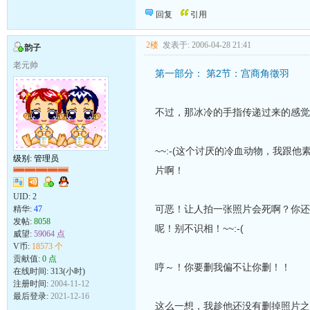
向发帖的同志致敬！
回复
引用
2楼
发表于: 2006-04-28 21:41
韵子
老元帅
第一部分： 第2节：宫商角徵羽
不过，那冰冷的手指传递过来的感觉
~~:-(这个讨厌的冷血动物，我
级别: 管理员
片啊！
UID:
2
可恶！让人拍一张照片会死啊？你还
精华:
47
发帖:
8058
呢！别不识相！~~:-(
威望:
59064 点
V币:
18573 个
贡献值:
0 点
哼～！你要删我偏不让你删！！
在线时间: 313(小时)
注册时间:
2004-11-12
最后登录:
2021-12-16
这么一想，我趁他还没有删掉照片之