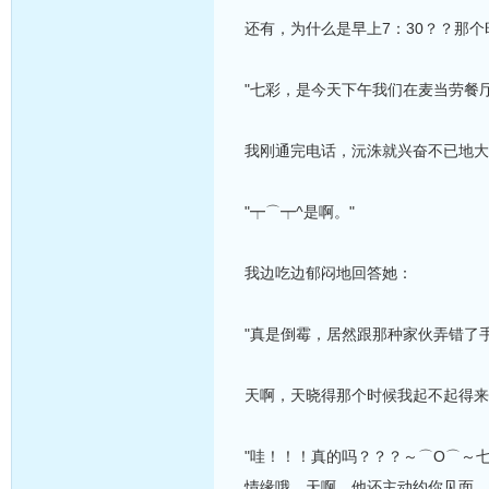
还有，为什么是早上7：30？？那
"七彩，是今天下午我们在麦当劳餐
我刚通完电话，沅洙就兴奋不已地大
"┯⌒┯^是啊。"
我边吃边郁闷地回答她：
"真是倒霉，居然跟那种家伙弄错了
天啊，天晓得那个时候我起不起得来
"哇！！！真的吗？？？～⌒O⌒～
情缘哦，天啊，他还主动约你见面…