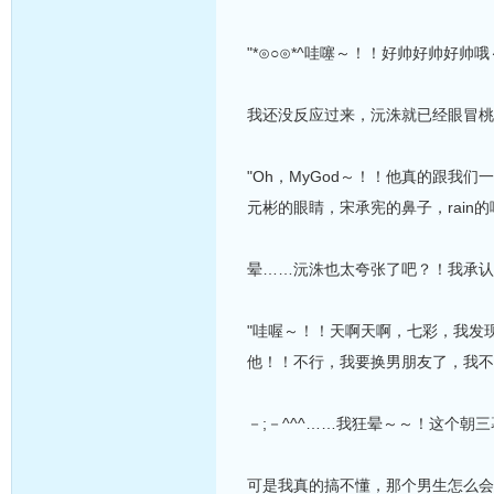
"*⊙○⊙*^哇噻～！！好帅好帅好帅
我还没反应过来，沅洙就已经眼冒桃
"Oh，MyGod～！！他真的跟
元彬的眼睛，宋承宪的鼻子，rain
晕……沅洙也太夸张了吧？！我承认
"哇喔～！！天啊天啊，七彩，我发
他！！不行，我要换男朋友了，我不
－;－^^^……我狂晕～～！这个朝
可是我真的搞不懂，那个男生怎么会