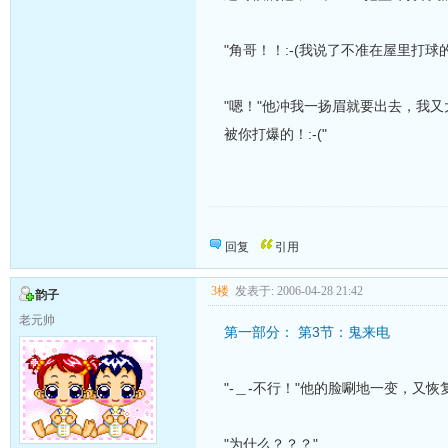
"角哥！！:-(我说了不准在屋里打
"嗯！"他冲我一扬眉就要出去，我
被你打爆的！:-("
向发帖的同志致敬！
回复
引用
3楼
发表于: 2006-04-28 21:42
韵子
老元帅
第一部分： 第3节：鬼来电
"-＿-不行！"他的脸唰地一变，又
"为什么？？？"