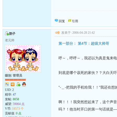
向发帖的同志致敬！
回复
引用
4楼
发表于: 2006-04-28 21:42
韵子
老元帅
第一部分： 第4节：超级大帅哥
呼～，呼呼～，我还以为真是鬼来电
到底是哪个该死的家伙？？大白天吓
级别: 管理员
"-＿-把我的手机给我！！"我还在
UID:
2
精华:
47
发帖:
8058
啊！！！我突然想起来了，这个声音
威望:
59064 点
V币:
18573 个
吗？！他当时开口的第一句话就是—
贡献值:
0 点