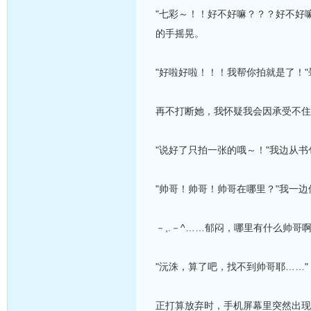
"七彩～！！好不好嘛？？？好不好
的手摇晃。
"好啦好啦！！！我帮你拍就是了！"
再不打断她，我怀疑我会因承受不住
"说好了只拍一张的哦～！"我边从
"帅哥！帅哥！帅哥在哪里？"我一
－,.－^……郁闷，哪里有什么帅哥
"沅洙，算了吧，找不到帅哥耶……"
正打算放弃时，手机屏幕里突然出现