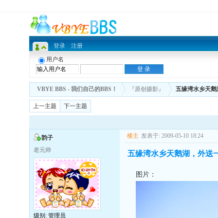
登录
注册
用户名
VBYE BBS - 我们自己的BBS！
『原创摄影』
五缘湾水乡天鹅
上一主题
下一主题
楼主
发表于: 2009-05-10 18:24
韵子
老元帅
五缘湾水乡天鹅湖，外送
图片：
级别: 管理员