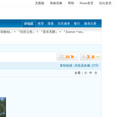
无图版
风格切换
帮助
Home首页
论坛首页
推荐
搜索
社区服务
银行
邀请注册
讨论区
『回收站』
『社区公告』
『音乐无限』
『∮orever〃ten』
复制链接
|
浏览器收藏
|
打印
全看
|
小
中
大