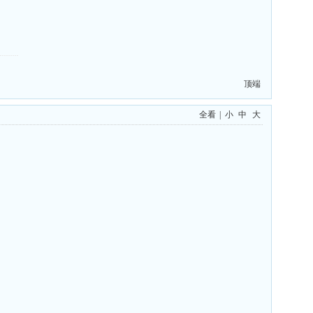
顶端
全看
|
小
中
大