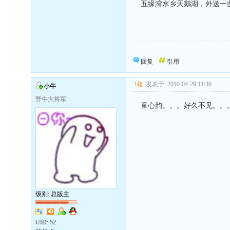
五缘湾水乡天鹅湖，外送一
向发帖的同志致敬！
回复
引用
1楼
发表于: 2010-04-29 11:30
小牛
野牛大将军
童心韵。。。好久不见。。
级别: 总版主
UID:
52