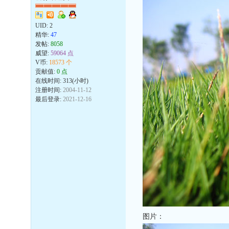
UID:
2
精华:
47
发帖:
8058
威望:
59064 点
V币:
18573 个
贡献值:
0 点
在线时间: 313(小时)
注册时间:
2004-11-12
最后登录:
2021-12-16
图片：