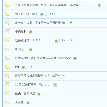
五缘湾水乡天鹅湖，外送一些花花草草加一只乌龟。。。。。。
猫！猫！猫！猫！
1
2
3
4
发一点个人照（某年五一去密云区玩的）
小狗犀利
战备路掠影！！！！…………
1
2
3
4
5
匡山无山
行程7小时、徒步24公里——江西七星山游记
test
1
2
最新的照片都发到博客上啦，欢迎~~~~
11 03 20自行车再小骑。。。
抬头一望亦风景
天蓝色