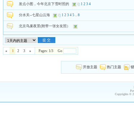
发点小图，今年北京下雪时照的
1
2
3
4
分水关--七星山云海
1
2
3
4
5
..
8
北京鸟巢夜景(附带一张女友照）
«
1
2
3
»
Pages: 1/3 Go
开放主题
热门主题
Po
Copyrights © 