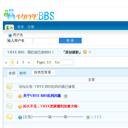
登录
注册
用户名
VBYE BBS - 我们自己的BBS！
『原创摄影』
«
1
2
3
»
Pages: 1/3 Go
按类型查看
全部
精华
文章
论坛公告:
VBYE BBS乱码问题已修复
关于VBYE BBS乱码问题
好久不见，VBYE把家搬到加拿大啦~
[公告]========版======规========
1
2
3