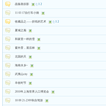
战备路掠影
1
2
11 03 17自行车小骑
收藏品之——折纸的艺术
1
2
夏城之巅
和家里一样的雪
窗外景，屋后林
北国的天
海南水乡~
武夷山city
丰收时节
2010年上海世界人口博览会
10 09 21-23中秋自驾游