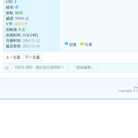
UID:
2
精华:
47
发帖:
8058
威望:
59064 点
V币:
18573 个
贡献值:
0 点
在线时间: 313(小时)
向发帖的同志致敬！
注册时间:
2004-11-12
回复
引用
最后登录:
2021-12-16
上一主题
下一主题
VBYE BBS - 我们自己的BBS！
『原创摄影』
Po
Copyrights © 