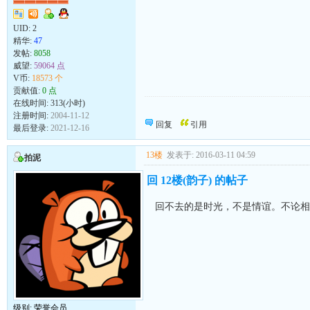
UID:
2
精华:
47
发帖:
8058
威望:
59064 点
V币:
18573 个
贡献值:
0 点
在线时间: 313(小时)
向发帖的同志致敬！
注册时间:
2004-11-12
回复
引用
最后登录:
2021-12-16
13楼
发表于: 2016-03-11 04:59
拍泥
回 12楼(韵子) 的帖子
回不去的是时光，不是情谊。不论相
级别: 荣誉会员