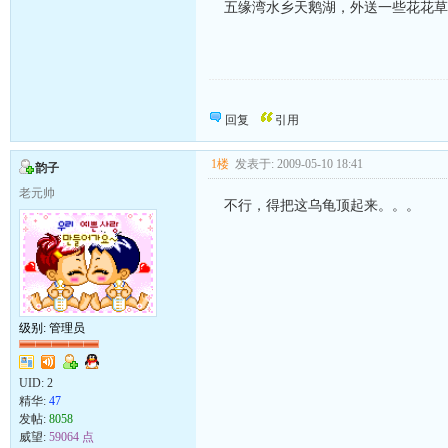
五缘湾水乡天鹅湖，外送一些花花草
向发帖的同志致敬！
回复
引用
1楼
发表于: 2009-05-10 18:41
韵子
老元帅
不行，得把这乌龟顶起来。。。
级别: 管理员
UID:
2
精华:
47
发帖:
8058
威望:
59064 点