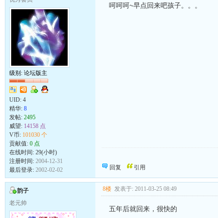
呵呵呵~早点回来吧孩子。。。
级别: 论坛版主
UID:
4
精华:
8
发帖:
2495
威望:
14158 点
V币:
101030 个
贡献值:
0 点
在线时间: 29(小时)
母鸡骂小鸡,你这个笨东西.
注册时间:
2004-12-31
叫你咯咯咯,你偏叽叽叽.
回复
引用
最后登录:
2002-02-02
8楼
发表于: 2011-03-25 08:49
韵子
老元帅
五年后就回来，很快的