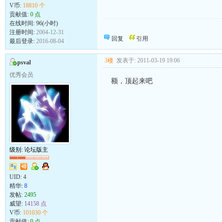
V币:
18810 个
贡献值:
0 点
在线时间: 96(小时)
心有多大，舞台就有多大<br>让我放开心去
注册时间:
2004-12-31
回复
引用
最后登录:
2016-08-04
3楼
发表于: 2011-03-19 19:06
psval
优秀会员
额，顶起来吧
级别: 论坛版主
UID:
4
精华:
8
发帖:
2495
威望:
14158 点
V币:
101030 个
贡献值:
0 点