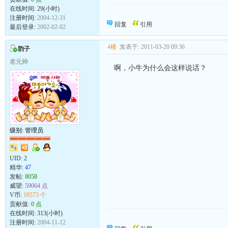
在线时间: 29(小时)
母鸡骂小鸡,你这个笨东西.
注册时间:
2004-12-31
叫你咯咯咯,你偏叽叽叽.
回复
引用
最后登录:
2002-02-02
4楼
发表于: 2011-03-20 09:36
韵子
老元帅
啊，小牛为什么会这样说话？
级别: 管理员
UID:
2
精华:
47
发帖:
8058
威望:
59064 点
V币:
18573 个
贡献值:
0 点
在线时间: 313(小时)
向发帖的同志致敬！
注册时间:
2004-11-12