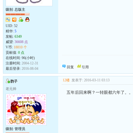
级别: 总版主
UID:
52
精华:
5
发帖:
6349
威望:
36608 点
V币:
18810 个
贡献值:
0 点
在线时间: 96(小时)
心有多大，舞台就有多大<br>让我放开心去
注册时间:
2004-12-31
回复
引用
最后登录:
2016-08-04
12楼
发表于: 2016-03-11 03:13
韵子
老元帅
五年后回来啊？一转眼都六年了。。
级别: 管理员