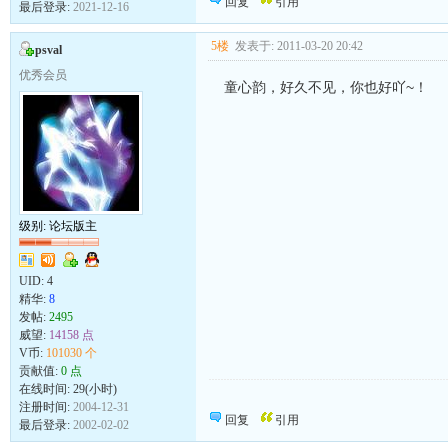
回复
引用
最后登录:
2021-12-16
5楼
发表于: 2011-03-20 20:42
psval
优秀会员
童心韵，好久不见，你也好吖~！
级别: 论坛版主
UID:
4
精华:
8
发帖:
2495
威望:
14158 点
V币:
101030 个
贡献值:
0 点
在线时间: 29(小时)
母鸡骂小鸡,你这个笨东西.
注册时间:
2004-12-31
叫你咯咯咯,你偏叽叽叽.
回复
引用
最后登录:
2002-02-02