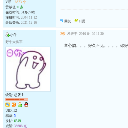
V币:
18573 个
贡献值:
0 点
在线时间: 313(小时)
向发帖的同志致敬！
注册时间:
2004-11-12
回复
引用
最后登录:
2021-12-16
2楼
发表于: 2010-04-29 11:30
小牛
野牛大将军
童心韵。。。好久不见。。。。你好
级别: 总版主
UID:
52
精华:
5
发帖:
6349
威望:
36608 点