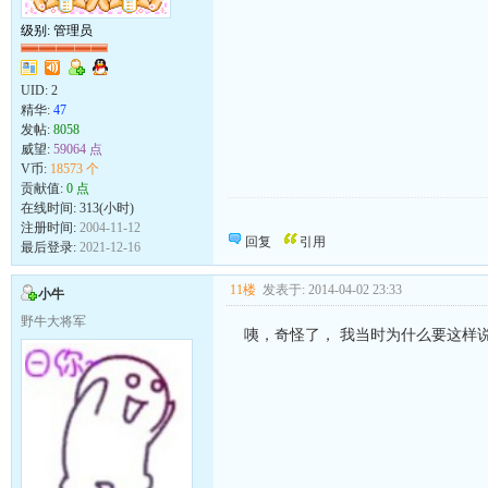
级别: 管理员
UID:
2
精华:
47
发帖:
8058
威望:
59064 点
V币:
18573 个
贡献值:
0 点
在线时间: 313(小时)
向发帖的同志致敬！
注册时间:
2004-11-12
回复
引用
最后登录:
2021-12-16
11楼
发表于: 2014-04-02 23:33
小牛
野牛大将军
咦，奇怪了， 我当时为什么要这样