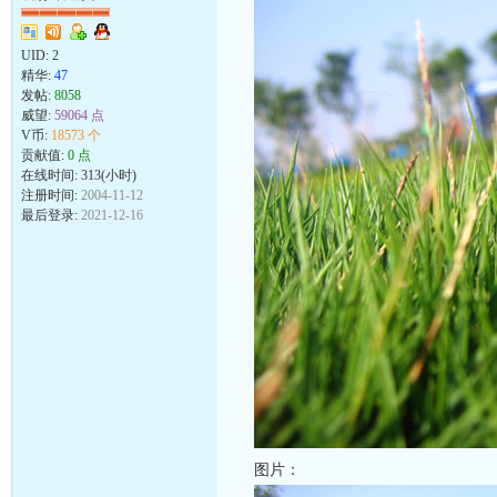
UID:
2
精华:
47
发帖:
8058
威望:
59064 点
V币:
18573 个
贡献值:
0 点
在线时间: 313(小时)
注册时间:
2004-11-12
最后登录:
2021-12-16
图片：