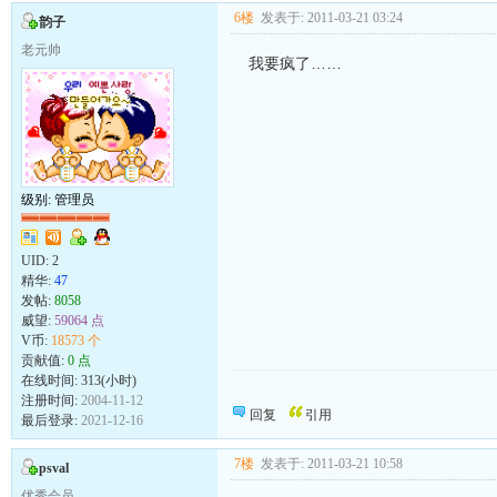
6楼
发表于: 2011-03-21 03:24
韵子
老元帅
我要疯了……
级别: 管理员
UID:
2
精华:
47
发帖:
8058
威望:
59064 点
V币:
18573 个
贡献值:
0 点
在线时间: 313(小时)
向发帖的同志致敬！
注册时间:
2004-11-12
回复
引用
最后登录:
2021-12-16
7楼
发表于: 2011-03-21 10:58
psval
优秀会员