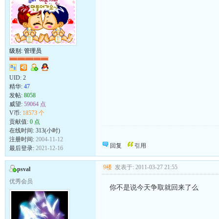
级别: 管理员
UID:
2
精华:
47
发帖:
8058
威望:
59064 点
V币:
18573 个
贡献值:
0 点
在线时间: 313(小时)
向发帖的同志致敬！
注册时间:
2004-11-12
回复
引用
最后登录:
2021-12-16
9楼
发表于: 2011-03-27 21:55
psval
优秀会员
你不是说今天争取就回来了么