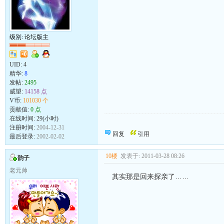
级别: 论坛版主
UID:
4
精华:
8
发帖:
2495
威望:
14158 点
V币:
101030 个
贡献值:
0 点
在线时间: 29(小时)
母鸡骂小鸡,你这个笨东西.
注册时间:
2004-12-31
叫你咯咯咯,你偏叽叽叽.
回复
引用
最后登录:
2002-02-02
10楼
发表于: 2011-03-28 08:26
韵子
老元帅
其实那是回来探亲了……